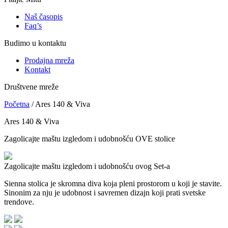
Naš časopis
Faq’s
Budimo u kontaktu
Prodajna mreža
Kontakt
Društvene mreže
Početna
/
Ares 140 & Viva
Ares 140 & Viva
Zagolicajte maštu izgledom i udobnošću OVE stolice
Zagolicajte maštu
izgledom i udobnošću
ovog Set-a
Sienna stolica je skromna diva koja pleni prostorom u koji je stavite.
Sinonim za nju je udobnost i savremen dizajn koji prati svetske
trendove.