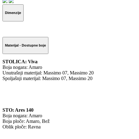
Dimenzije
Materijal - Dostupne boje
STOLICA: Viva
Boja nogara: Amaro
Unutrašnji materijal: Massimo 07, Massimo 20
Spoljašnji materijal: Massimo 07, Massimo 20
STO: Ares 140
Boja nogara: Amaro
Boja ploče: Amaro, Bež
Oblik ploče: Ravna