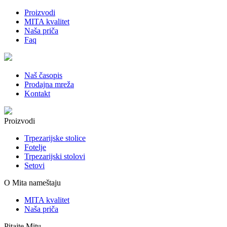
Proizvodi
MITA kvalitet
Naša priča
Faq
Naš časopis
Prodajna mreža
Kontakt
Proizvodi
Trpezarijske stolice
Fotelje
Trpezarijski stolovi
Setovi
O Mita nameštaju
MITA kvalitet
Naša priča
Pitajte Mitu